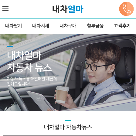
내차팔기
내차시세
내차구매
할부금융
고객후기
내차얼마
자동차 뉴스
자동차 뉴스를 매일매일 새롭게
전해드립니다!
내차얼마 자동차뉴스