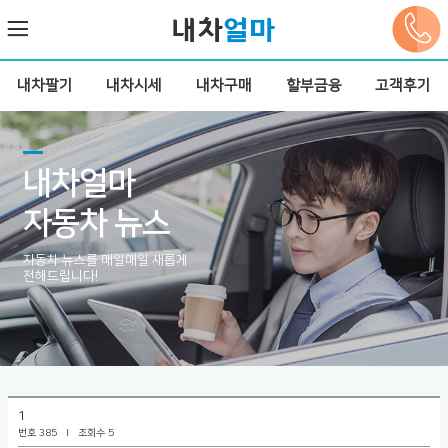
내차팔기
내차시세
내차구매
할부금융
고객후기
내차얼마
자동차 뉴스
자동차 뉴스를 매일매일 새롭게
전해드립니다!
1
번호 385 l
조회수 5