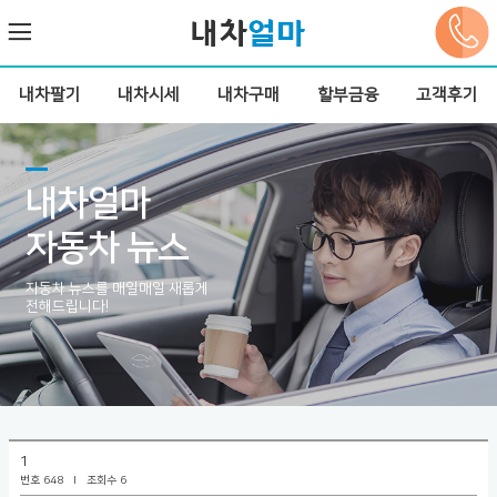
내차팔기
내차시세
내차구매
할부금융
고객후기
내차얼마
자동차 뉴스
자동차 뉴스를 매일매일 새롭게
전해드립니다!
1
번호 648 l
조회수 6